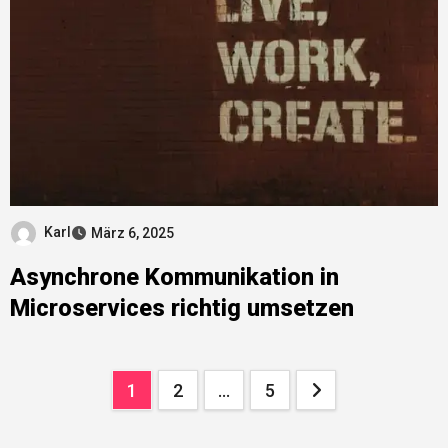
Karl
März 6, 2025
Asynchrone Kommunikation in
Microservices richtig umsetzen
Seitennummerierung
1
2
…
5
der