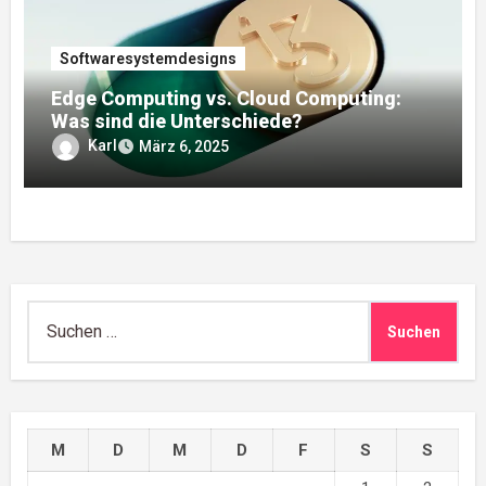
Softwaresystemdesigns
Edge Computing vs. Cloud Computing:
Was sind die Unterschiede?
Karl
März 6, 2025
Suchen
nach:
M
D
M
D
F
S
S